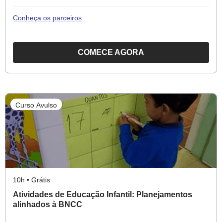
Conheça os parceiros
COMECE AGORA
O
CURSO
AVALIAÇÃO
PARA
Curso Avulso
OS
ANOS
FINAIS
DO
ENSINO
FUNDAMENTAL
10h • Grátis
–
Atividades de Educação Infantil: Planejamentos
OBJETIVOS,
alinhados à BNCC
ESTRATÉGIAS