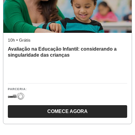
INFANTIL:
A
CRIANÇA
NO
CENTRO
10h • Grátis
DO
Avaliação na Educação Infantil: considerando a
PROCESSO
singularidade das crianças
PARCERIA:
COMECE AGORA
O
CURSO
AVALIAÇÃO