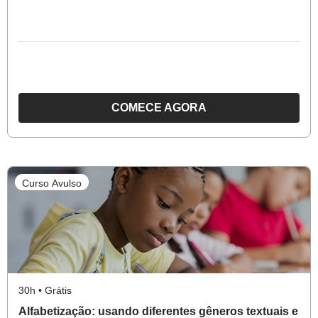
E
INSTRUMENTOS
COMECE AGORA
O
CURSO
ATIVIDADES
DE
Curso Avulso
EDUCAÇÃO
INFANTIL:
PLANEJAMENTOS
ALINHADOS
À
BNCC
30h • Grátis
Alfabetização: usando diferentes gêneros textuais e