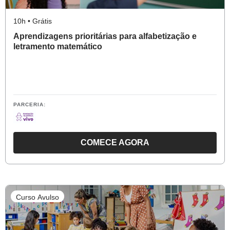
O
ALUNO
10h • Grátis
ESTÁ
Aprendizagens prioritárias para alfabetização e
APRENDENDO?
letramento matemático
PARCERIA:
COMECE AGORA
O
CURSO
APRENDIZAGENS
PRIORITÁRIAS
Curso Avulso
PARA
ALFABETIZAÇÃO
E