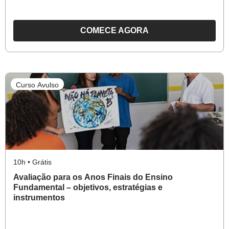
COMECE AGORA
O
CURSO
DEFASAGEM
DE
Curso Avulso
APRENDIZAGEM
NOS
ANOS
FINAIS
DO
ENSINO
10h • Grátis
FUNDAMENTAL
Avaliação para os Anos Finais do Ensino
-
Fundamental – objetivos, estratégias e
(RE)PLANEJAR
instrumentos
PARA
AVANÇAR