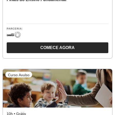
PARCERIA:
COMECE AGORA
O
CURSO
RECOMPOSIÇÃO
DE
Curso Avulso
APRENDIZAGENS
PARA
OS
ANOS
FINAIS
DO
10h • Grátis