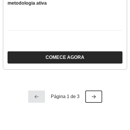
metodologia ativa
COMECE AGORA
O
CURSO
ALFABETIZAÇÃO:
USANDO
DIFERENTES
Página 1 de 3
GÊNEROS
TEXTUAIS
E
METODOLOGIA
ATIVA