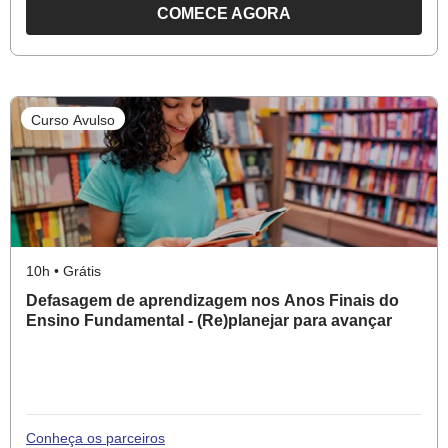
COMECE AGORA
O
CURSO
AVALIAÇÃO
DE
Curso Avulso
APRENDIZAGEM
PARA
OS
ANOS
INICIAIS
DO
10h • Grátis
ENSINO
Defasagem de aprendizagem nos Anos Finais do
FUNDAMENTAL:
Ensino Fundamental - (Re)planejar para avançar
FUNÇÃO
E
FERRAMENTAS
Conheça os parceiros