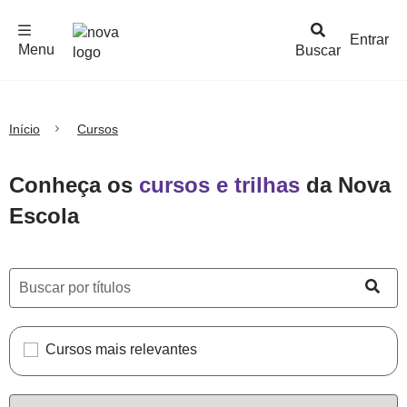
F
c
h
a
r
M
e
n
Logo
e
u
Entrar
Menu
Buscar
Nova
Escola
Início
Cursos
Conheça os
cursos e trilhas
da Nova
Escola
Cursos mais relevantes