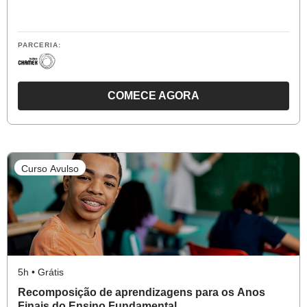
PARCERIA:
COMECE AGORA
O
CURSO
RECOMPOSIÇÃO
DE
Curso Avulso
APRENDIZAGENS
PARA
OS
ANOS
INICIAIS
DO
5h • Grátis
ENSINO
Recomposição de aprendizagens para os Anos
FUNDAMENTAL
Finais do Ensino Fundamental