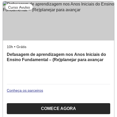
NA
Curso Avulso
EDUCAÇÃO
INFANTIL:
CONSIDERANDO
A
SINGULARIDADE
DAS
10h • Grátis
CRIANÇAS
Defasagem de aprendizagem nos Anos Iniciais do
Ensino Fundamental – (Re)planejar para avançar
Conheça os parceiros
COMECE AGORA
O