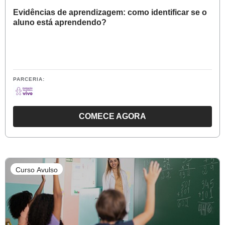
ENSINO
Evidências de aprendizagem: como identificar se o
FUNDAMENTAL
aluno está aprendendo?
PARCERIA:
COMECE AGORA
O
CURSO
EVIDÊNCIAS
DE
Curso Avulso
APRENDIZAGEM:
COMO
IDENTIFICAR
SE