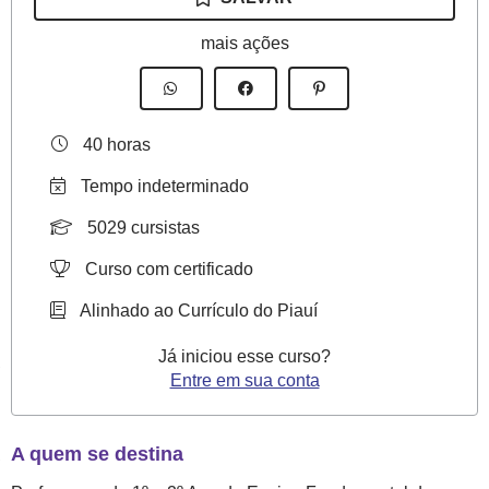
[PIAUÍ
mais ações
1º
E
2º
ANO]
40 horas
MATERIAL
Tempo indeterminado
DIDÁTICO
5029 cursistas
COMPLEMENTAR
DE
Curso com certificado
ENSINO
Alinhado ao Currículo do Piauí
FUNDAMENTAL
ALINHADO
Já iniciou esse curso?
Entre em sua conta
AO
CURRÍCULO
DO
A quem se destina
PIAUÍ: