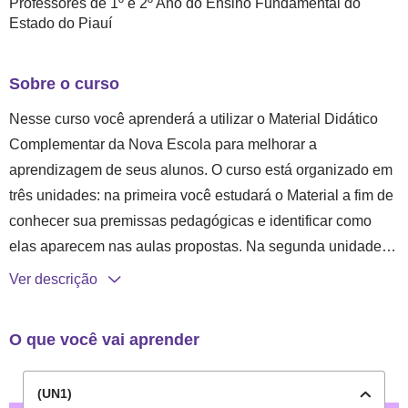
Professores de 1º e 2º Ano do Ensino Fundamental do
COMO
Estado do Piauí
USÁ-
LO
Sobre o curso
PARA
MELHORAR
Nesse curso você aprenderá a utilizar o Material Didático
A
Complementar da Nova Escola para melhorar a
APRENDIZAGEM
aprendizagem de seus alunos. O curso está organizado em
três unidades: na primeira você estudará o Material a fim de
conhecer sua premissas pedagógicas e identificar como
elas aparecem nas aulas propostas. Na segunda unidade
você aprenderá a utilizar o Material Didático Complementar
Ver descrição
no planejamento de suas aulas com foco no
desenvolvimento de habilidades dos alunos. Para finalizar,
O que você vai aprender
a terceira unidade abordará as implicações do Material na
prática docente, como gestão do tempo e da sala de aula.
(UN1)
Para começar o curso clique em "Começar estudos".