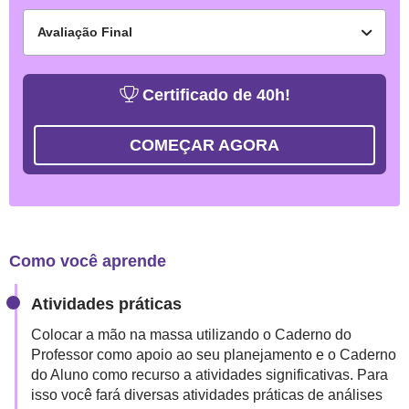
aprendizagem
Portuguesa
(UN EXTRA) Dicas e inspirações para um
Avaliação Final
(UN3) Módulo 8 – O papel do professor e do aluno
(UN2) Módulo 5 – Planejando aulas de Matemática
planejamento pedagógico inclusivo
durante a aula
(UN2) Módulo 6 – Planejando avaliações de
(UN3) Sistematização
Avaliação Final
aprendizagem
Certificado de 40h!
Pesquisa de satisfação
(UN2) Sistematização
Certificado
COMEÇAR AGORA
O
CURSO
[PIAUÍ
1º
E
Como você aprende
2º
Atividades práticas
ANO]
Colocar a mão na massa utilizando o Caderno do
MATERIAL
Professor como apoio ao seu planejamento e o Caderno
DIDÁTICO
do Aluno como recurso a atividades significativas. Para
COMPLEMENTAR
isso você fará diversas atividades práticas de análises