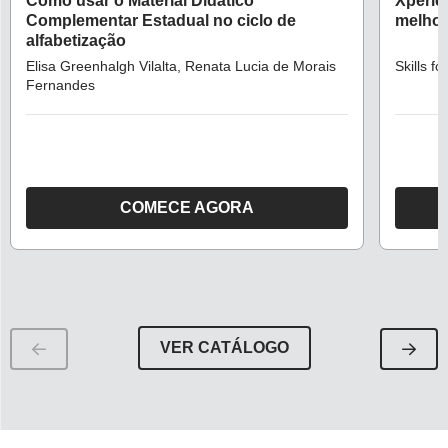
PIAUÍ:
Como usar o Material Didático
Xperie
Complementar Estadual no ciclo de
melhor
COMO
alfabetização
USÁ-
Elisa Greenhalgh Vilalta
Renata Lucia de Morais
Skills fo
LO
Fernandes
PARA
MELHORAR
A
APRENDIZAGEM
COMECE AGORA
O
O
CURSO
CURS
COMO
XPERI
USAR
NOVA
O
ESCOL
VER CATÁLOGO
MATERIAL
COMO
DIDÁTICO
USÁ-
COMPLEMENTAR
LO
ESTADUAL
PARA