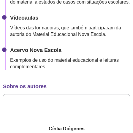
DE
do material a estudos de casos com situações escolares.
ENSINO
Vídeoaulas
FUNDAMENTAL
ALINHADO
Vídeos das formadoras, que também participaram da
AO
autoria do Material Educacional Nova Escola.
CURRÍCULO
Acervo Nova Escola
DO
PIAUÍ:
Exemplos de uso do material educacional e leituras
complementares.
COMO
USÁ-
LO
Sobre os autores
PARA
MELHORAR
A
APRENDIZAGEM
Cíntia Diógenes