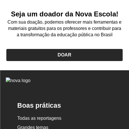
NO
MELH
CICLO
A
Seja um doador da Nova Escola!
DE
APRE
Com sua doação, podemos oferecer mais ferramentas e
ALFABETIZAÇÃO
materiais gratuitos para os professores e contribuir para
a transformação da educação pública no Brasil
DOAR
Logo
Nova
Escola
Boas práticas
Todas as reportagens
Grandes temas