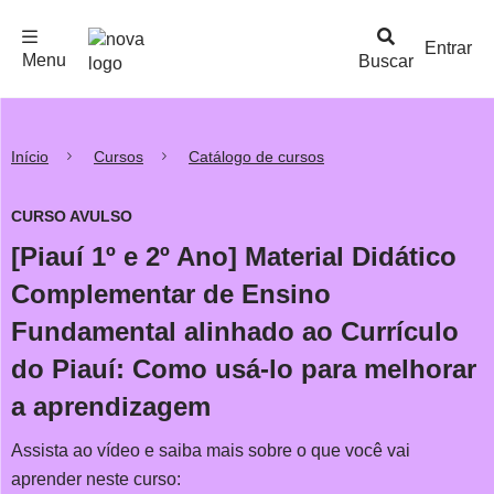
F
c
h
a
r
M
e
n
Logo
e
u
Entrar
Menu
Buscar
Nova
Escola
Início
Cursos
Catálogo de cursos
CURSO AVULSO
[Piauí 1º e 2º Ano] Material Didático
Complementar de Ensino
Fundamental alinhado ao Currículo
do Piauí: Como usá-lo para melhorar
a aprendizagem
Assista ao vídeo e saiba mais sobre o que você vai
aprender neste curso: