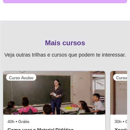
CURSO
[PIAUÍ
1º
E
2º
ANO]
Mais cursos
MATERIAL
Veja outras trilhas e cursos que podem te interessar.
DIDÁTICO
COMPLEMENTAR
DE
Curso Avulso
Curso 
ENSINO
FUNDAMENTAL
ALINHADO
AO
CURRÍCULO
DO
40h • Grátis
30h •