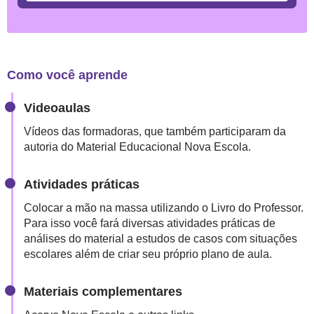
CURSO
XPERIENCE
NOVA
ESCOLA:
Como você aprende
COMO
Videoaulas
USÁ-
Vídeos das formadoras, que também participaram da
LO
autoria do Material Educacional Nova Escola.
PARA
MELHORAR
Atividades práticas
A
Colocar a mão na massa utilizando o Livro do Professor.
APRENDIZAGEM
Para isso você fará diversas atividades práticas de
análises do material a estudos de casos com situações
escolares além de criar seu próprio plano de aula.
Materiais complementares