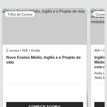
MELHORAR
A
Trilha de Cursos
Curso 
APRENDIZAGEM
2 cursos • 50h • Grátis
40h •
Novo Ensino Médio, Inglês e o Projeto de
Inglês
vida
Médio:
com me
Anita Li
Skills fo
COMECE AGORA