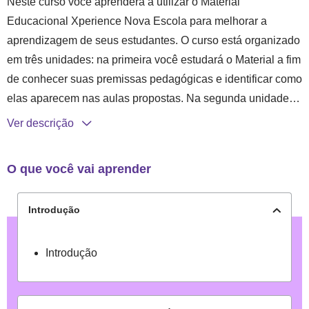
Neste curso você aprenderá a utilizar o Material
Educacional Xperience Nova Escola para melhorar a
aprendizagem de seus estudantes. O curso está organizado
em três unidades: na primeira você estudará o Material a fim
de conhecer suas premissas pedagógicas e identificar como
elas aparecem nas aulas propostas. Na segunda unidade
você aprenderá a utilizar o Material Educacional no
Ver descrição
planejamento de suas aulas com foco no desenvolvimento
de habilidades dos estudantes. Para finalizar, a terceira
O que você vai aprender
unidade abordará as implicações do Material na prática
docente, como formas de avaliação. Para começar o curso
Introdução
clique em “Começar estudos”.
Objetivos de aprendizagem:
Introdução
Interpretar o material
educacional reconhecendo suas intencionalidades pedagógic