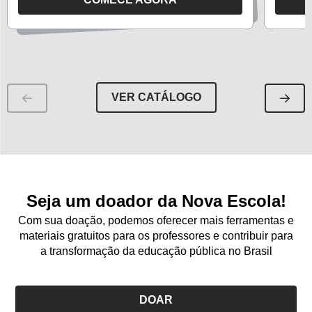
O
O
CURSO
CURS
NOVO
INGLÊ
ENSINO
E
MÉDIO,
O
VER CATÁLOGO
INGLÊS
PROJ
E
DE
O
VIDA
PROJETO
NO
DE
ENSIN
VIDA
MÉDIO
Seja um doador da Nova Escola!
UMA
Com sua doação, podemos oferecer mais ferramentas e
ABOR
materiais gratuitos para os professores e contribuir para
SOCI
a transformação da educação pública no Brasil
COM
METO
ATIVA
DOAR