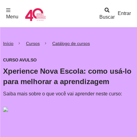
F
c
h
a
r
M
e
n
Logo
e
u
Entrar
Menu
Buscar
Nova
Escola
Início
Cursos
Catálogo de cursos
CURSO AVULSO
Xperience Nova Escola: como usá-lo
para melhorar a aprendizagem
Saiba mais sobre o que você vai aprender neste curso: